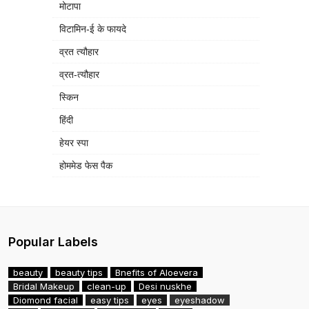
मोटापा
विटामिन-ई के फायदे
व्रत त्यौहार
व्रत-त्यौहार
स्किन
हिंदी
हेयर स्पा
होममेड फेस पैक
Popular Labels
beauty
beauty tips
Bnefits of Aloevera
Bridal Makeup
clean-up
Desi nuskhe
Diomond facial
easy tips
eyes
eyeshadow