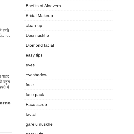
Bnefits of Aloevera
Bridal Makeup
clean-up
े रहते
Desi nuskhe
 फेस पर
Diomond facial
easy tips
eyes
eyeshadow
मच शहद
से बहुत
face
ते में
face pack
 karne
Face scrub
facial
garelu nuskhe
garelu tip