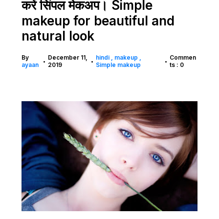
करें सिंपल मेकअप। Simple
makeup for beautiful and
natural look
By
December 11,
hindi
makeup
Commen
•
•
•
ayaan
2019
Simple makeup
ts : 0