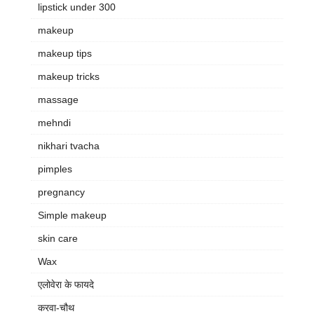
lipstick under 300
makeup
makeup tips
makeup tricks
massage
mehndi
nikhari tvacha
pimples
pregnancy
Simple makeup
skin care
Wax
एलोवेरा के फायदे
करवा-चौथ