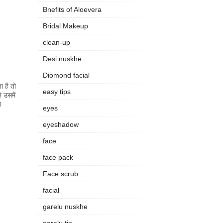
Bnefits of Aloevera
Bridal Makeup
clean-up
Desi nuskhe
Diomond facial
ा है तो
easy tips
 उसमें
ा
eyes
eyeshadow
face
face pack
Face scrub
facial
garelu nuskhe
garelu tip