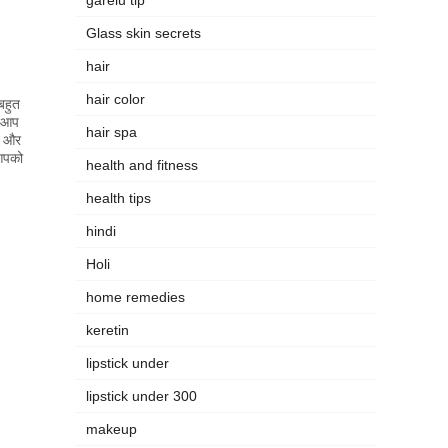
Glass skin secrets
hair
hair color
बहुत
र आप
hair spa
ं और
 आपको
health and fitness
health tips
hindi
Holi
home remedies
keretin
lipstick under
lipstick under 300
makeup