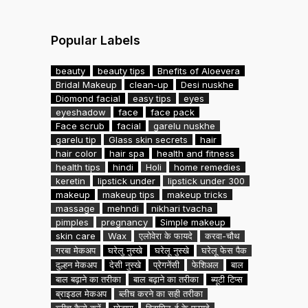
Popular Labels
beauty
beauty tips
Bnefits of Aloevera
Bridal Makeup
clean-up
Desi nuskhe
Diomond facial
easy tips
eyes
eyeshadow
face
face pack
Face scrub
facial
garelu nuskhe
garelu tip
Glass skin secrets
hair
hair color
hair spa
health and fitness
health tips
hindi
Holi
home remedies
keretin
lipstick under
lipstick under 300
makeup
makeup tips
makeup tricks
massage
mehndi
nikhari tvacha
pimples
pregnancy
Simple makeup
skin care
Wax
एलोवेरा के फायदे
करवा-चौथ
गरबा मेकअप
घरेलु नुस्खे
घरेलू नुस्खे
घरेलू फेस पैक
दुल्हन मेकअप
देसी नुस्खे
प्रेगनेंसी
फेशिअल
बाल
बाल बढ़ाने का तरीका
बाल बढ़ाने का तरीका
ब्यूटी टिप्स
ब्राइडल मेकअप
ब्लीच करने का सही तरीका
ब्लीच कैसे करें
मोटापा
विटामिन-ई के फायदे