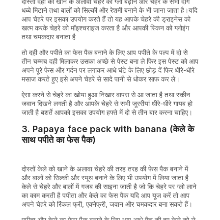
दोस्तों दही को खाने के अलावा चेहरे का ग्लो बढ़ाने और चेहरे के सभी दाग
धब्बे मिटाने तथा बालों को सिल्की और रेशमी बनाने के भी जाना जाता है।यदि
आप चेहरे पर इसका उपयोग करते हैं तो यह आपके चेहरे की ड्राइनेस को
खत्म करके चेहरे को मॉइश्चराइज करता है और आपकी स्किन को ग्लोइंग
तथा चमकदार बनाता है
तो दही और पपीते का फेस पैक बनाने के लिए आप पपीते के पल्प में दो से
तीन चम्मच दही मिलाकर उसका अच्छे से पेस्ट बना ले फिर इस पेस्ट को आप
अपने पूरे फेस और गर्दन पर लगाकर आधे घंटे के लिए छोड़ दें फिर धीरे-धीरे
मसाज करते हुए इसे अपने चेहरे से सादे पानी से धोकर साफ कर ले।
ऐसा करने से चेहरे का खोया हुआ निखार वापस से आ जाता है तथा स्कीन
जवान दिखने लगती है और आपके चेहरे से सभी जूररीयां धीरे-धीरे गायब हो
जाती है बशर्ते आपको इसका उपयोग हफ्ते में दो से तीन बार करना चाहिए।
3. Papaya face pack with banana (केले के
साथ पपीते का फेस पैक)
दोस्तों केले को खाने के अलावा चेहरे की तरह तरह की फेस पैक बनाने में
और बालों को सिल्की और स्मूथ बनाने के लिए भी उपयोग में लिया जाता है
केले से चेहरे और बालों में गजब की साइना जाती है जो कि चेहरे पर ग्लो लाने
का काम करती है पपीता और केले का फेस पैक यदि आप यूज करें तो आप
अपने चेहरे को रिंकल फ्री, एक्नेफ्री, जवान और चमकदार बना सकते हैं।
पपीता और केले का फेस पैक बनाने के लिए आप आधे मैच की हुए केले को ले