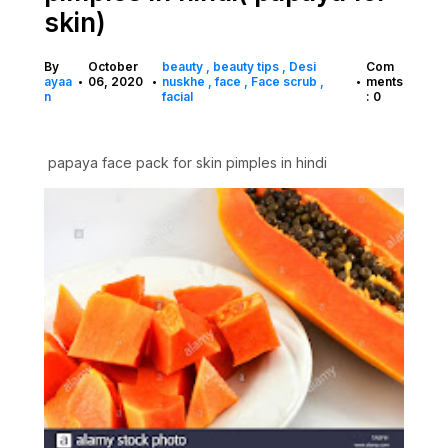
skin)
By
October
beauty
beauty tips
Desi
Com
ayaa
06, 2020
nuskhe
face
Face scrub
ments
•
•
•
n
facial
: 0
papaya face pack for skin pimples in hindi