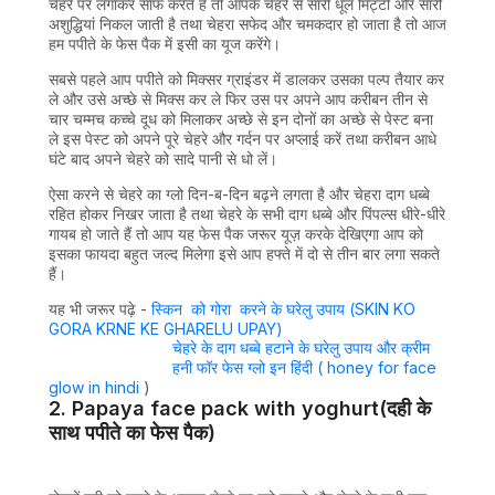
चेहरे पर लगाकर साफ करते हैं तो आपके चेहरे से सारी धूल मिट्टी और सारी
अशुद्धियां निकल जाती है तथा चेहरा सफेद और चमकदार हो जाता है तो आज
हम पपीते के फेस पैक में इसी का यूज करेंगे।
सबसे पहले आप पपीते को मिक्सर ग्राइंडर में डालकर उसका पल्प तैयार कर
ले और उसे अच्छे से मिक्स कर ले फिर उस पर अपने आप करीबन तीन से
चार चम्मच कच्चे दूध को मिलाकर अच्छे से इन दोनों का अच्छे से पेस्ट बना
ले इस पेस्ट को अपने पूरे चेहरे और गर्दन पर अप्लाई करें तथा करीबन आधे
घंटे बाद अपने चेहरे को सादे पानी से धो लें।
ऐसा करने से चेहरे का ग्लो दिन-ब-दिन बढ़ने लगता है और चेहरा दाग धब्बे
रहित होकर निखर जाता है तथा चेहरे के सभी दाग धब्बे और पिंपल्स धीरे-धीरे
गायब हो जाते हैं तो आप यह फेस पैक जरूर यूज़ करके देखिएगा आप को
इसका फायदा बहुत जल्द मिलेगा इसे आप हफ्ते में दो से तीन बार लगा सकते
हैं।
यह भी जरूर पढ़े -
स्किन को गोरा करने के घरेलु उपाय (SKIN KO
GORA KRNE KE GHARELU UPAY)
चेहरे के दाग धब्बे हटाने के घरेलु उपाय और क्रीम
हनी फॉर फेस ग्लो इन हिंदी ( honey for face
glow in hindi
)
2. Papaya face pack with yoghurt(दही के
साथ पपीते का फेस पैक)